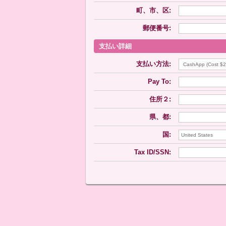
町、市、区:
郵便番号:
支払い詳細
支払い方法:
Pay To:
住所２:
県、都:
国:
Tax ID/SSN: